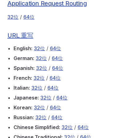
Application Request Routing
32位
/
64位
URL 重写
English:
32位
/
64位
German:
32位
/
64位
Spanish:
32位
/
64位
French:
32位
/
64位
Italian:
32位
/
64位
Japanese:
32位
/
64位
Korean:
32位
/
64位
Russian:
32位
/
64位
Chinese Simplified:
32位
/
64位
Chinese Traditional:
32位
/
64位