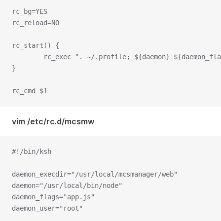
rc_bg=YES
rc_reload=NO
rc_start() {
        rc_exec ". ~/.profile; ${daemon} ${daemon_fla
}
rc_cmd $1
vim /etc/rc.d/mcsmw
#!/bin/ksh
daemon_execdir="/usr/local/mcsmanager/web"
daemon="/usr/local/bin/node"
daemon_flags="app.js"
daemon_user="root"