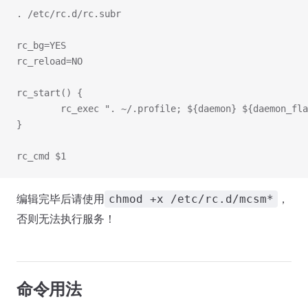
. /etc/rc.d/rc.subr
rc_bg=YES
rc_reload=NO
rc_start() {
        rc_exec ". ~/.profile; ${daemon} ${daemon_fla
}
rc_cmd $1
编辑完毕后请使用
，
chmod +x /etc/rc.d/mcsm*
否则无法执行服务！
命令用法