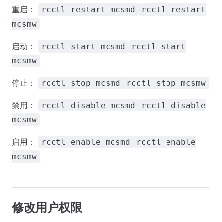
重启：
rcctl restart mcsmd
rcctl restart
mcsmw
启动：
rcctl start mcsmd
rcctl start
mcsmw
停止：
rcctl stop mcsmd
rcctl stop mcsmw
禁用：
rcctl disable mcsmd
rcctl disable
mcsmw
启用：
rcctl enable mcsmd
rcctl enable
mcsmw
修改用户权限