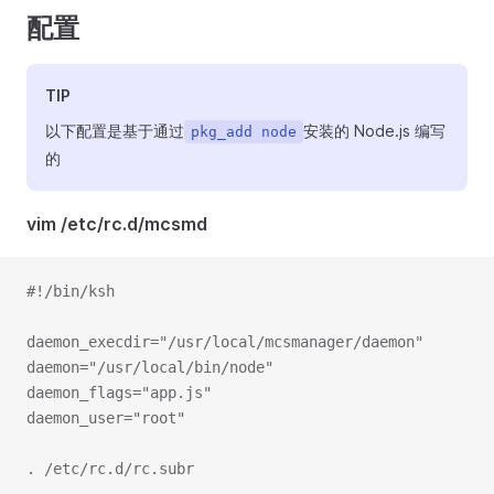
配置
TIP
以下配置是基于通过
安装的 Node.js 编写
pkg_add node
的
vim /etc/rc.d/mcsmd
#!/bin/ksh
daemon_execdir="/usr/local/mcsmanager/daemon"
daemon="/usr/local/bin/node"
daemon_flags="app.js"
daemon_user="root"
. /etc/rc.d/rc.subr