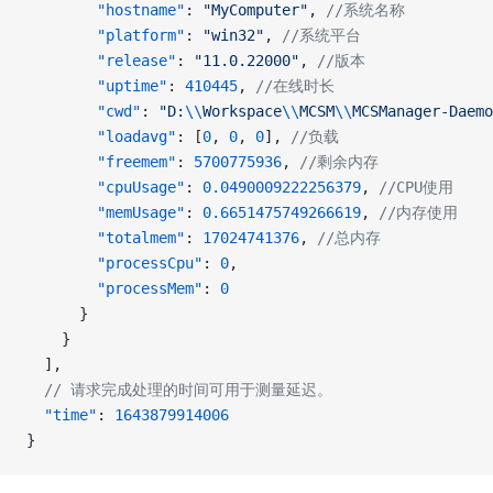
        "hostname"
: 
"MyComputer"
, 
//系统名称 
        "platform"
: 
"win32"
, 
//系统平台
        "release"
: 
"11.0.22000"
, 
//版本
        "uptime"
: 
410445
, 
//在线时长
        "cwd"
: 
"D:
\\
Workspace
\\
MCSM
\\
MCSManager-Daemo
        "loadavg"
: [
0
, 
0
, 
0
], 
//负载
        "freemem"
: 
5700775936
, 
//剩余内存
        "cpuUsage"
: 
0.0490009222256379
, 
//CPU使用
        "memUsage"
: 
0.6651475749266619
, 
//内存使用
        "totalmem"
: 
17024741376
, 
//总内存
        "processCpu"
: 
0
,
        "processMem"
: 
0
      }
    }
  ],
  // 请求完成处理的时间可用于测量延迟。
  "time"
: 
1643879914006
}