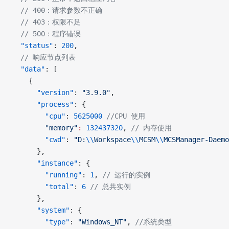
  // 400：请求参数不正确
  // 403：权限不足
  // 500：程序错误
  "status"
: 
200
,
  // 响应节点列表
  "data"
: [
    {
      "version"
: 
"3.9.0"
,
      "process"
: {
        "cpu"
: 
5625000
 //CPU 使用
        "memory"
:
 132437320
, 
// 内存使用
        "cwd"
: 
"D:
\\
Workspace
\\
MCSM
\\
MCSManager-Daemo
      },
      "instance"
: {
        "running"
: 
1
, 
// 运行的实例
        "total"
: 
6
 // 总共实例
      },
      "system"
: {
        "type"
: 
"Windows_NT"
, 
//系统类型