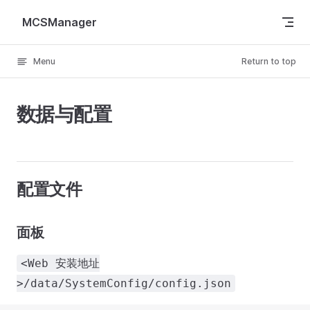
Skip to content
MCSManager
Menu
Return to top
数据与配置
配置文件
面板
<Web 安装地址
>/data/SystemConfig/config.json