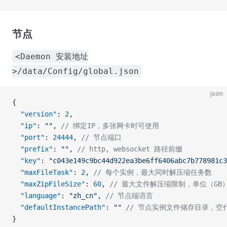
节点
<Daemon 安装地址
>/data/Config/global.json
json
{
  "version"
: 
2
,
  "ip"
: 
""
, 
// 绑定IP，多张网卡时可使用
  "port"
: 
24444
, 
// 节点端口
  "prefix"
: 
""
, 
// http, websocket 路径前缀
  "key"
: 
"c043e149c9bc44d922ea3be6ff6406abc7b778981c3
  "maxFileTask"
: 
2
, 
// 每个实例，最大同时解压缩任务数
  "maxZipFileSize"
: 
60
, 
// 最大文件解压缩限制，单位（GB
  "language"
: 
"zh_cn"
, 
// 节点端语言
  "defaultInstancePath"
: 
""
 // 节点实例文件储存目录，空
}