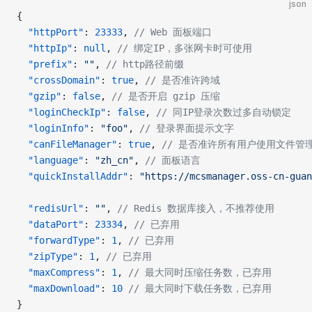
json
{
  "httpPort"
: 
23333
, 
// Web 面板端口
  "httpIp"
: 
null
, 
// 绑定IP，多张网卡时可使用
  "prefix"
: 
""
, 
// http路径前缀
  "crossDomain"
: 
true
, 
// 是否准许跨域
  "gzip"
: 
false
, 
// 是否开启 gzip 压缩
  "loginCheckIp"
: 
false
, 
// 同IP登录次数过多自动锁定
  "loginInfo"
: 
"foo"
, 
// 登录界面提示文字
  "canFileManager"
: 
true
, 
// 是否准许所有用户使用文件管
  "language"
: 
"zh_cn"
, 
// 面板语言
  "quickInstallAddr"
: 
"https://mcsmanager.oss-cn-guan
  "redisUrl"
: 
""
, 
// Redis 数据库接入，不推荐使用
  "dataPort"
: 
23334
, 
// 已弃用
  "forwardType"
: 
1
, 
// 已弃用
  "zipType"
: 
1
, 
// 已弃用
  "maxCompress"
: 
1
, 
// 最大同时压缩任务数，已弃用
  "maxDownload"
: 
10
 // 最大同时下载任务数，已弃用
}